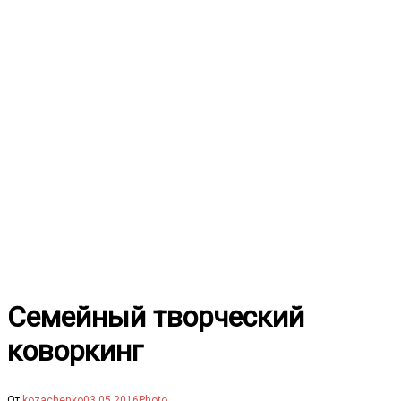
Перейти
к
содержимому
Семейный творческий
коворкинг
От
kozachenko
03.05.2016
Photo