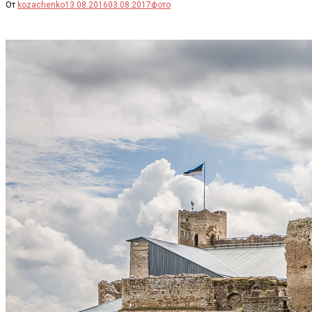
От
kozachenko
13.08.2016
03.08.2017
фото