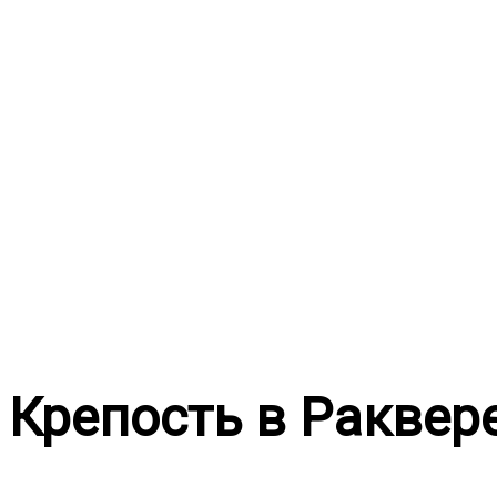
Перейти
к
содержимому
Крепость в Раквер