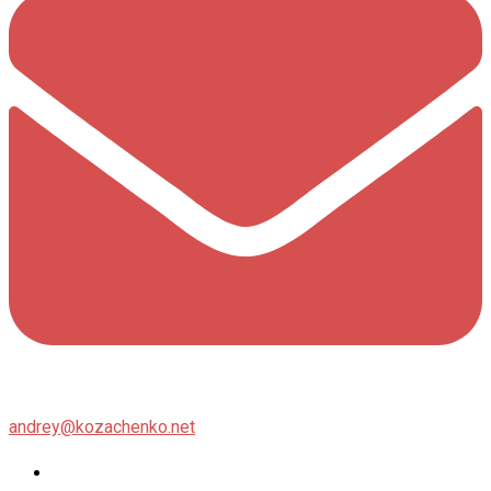
andrey@kozachenko.net
Twitter