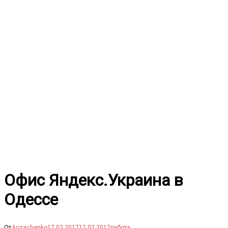
Перейти
к
содержимому
Офис Яндекс.Украина в
Одессе
От
kozachenko
17.02.2017
17.02.2017
работа