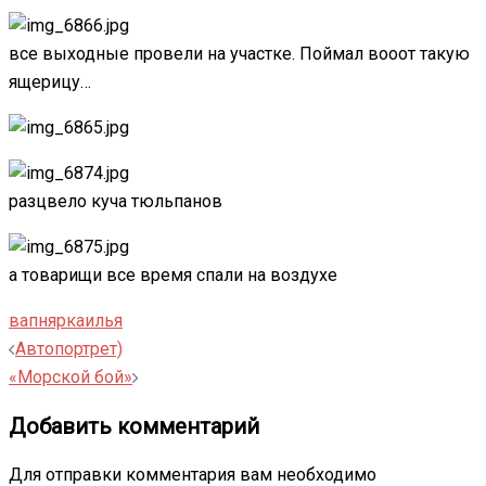
все выходные провели на участке. Поймал вооот такую
ящерицу…
разцвело куча тюльпанов
а товарищи все время спали на воздухе
вапнярка
илья
Навигация
Автопортрет)
записи
«Морской бой»
Добавить комментарий
Для отправки комментария вам необходимо