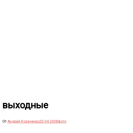
Перейти
к
содержимому
выходные
От
Андрей Козаченко
20.04.2008
фото