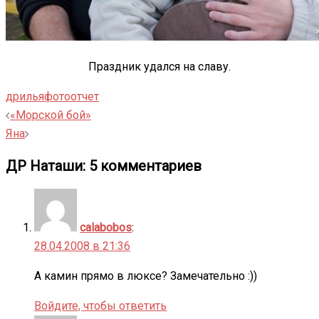
Праздник удался на славу.
др
илья
фотоотчет
Навигация
«Морской бой»
записи
Яна
ДР Наташи
: 5 комментариев
calabobos
:
28.04.2008 в 21:36
А камин прямо в люксе? Замечательно :))
Войдите, чтобы ответить