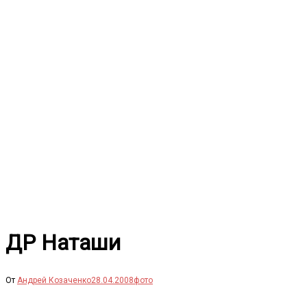
Перейти
к
содержимому
ДР Наташи
От
Андрей Козаченко
28.04.2008
фото