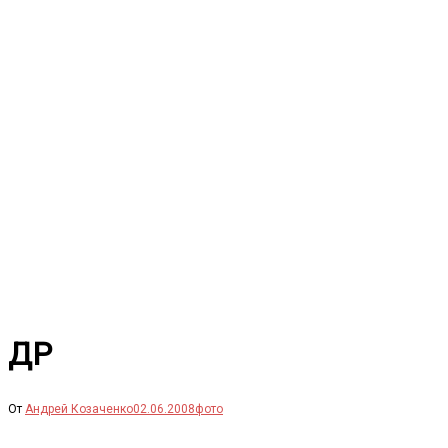
Перейти
к
содержимому
ДР
От
Андрей Козаченко
02.06.2008
фото