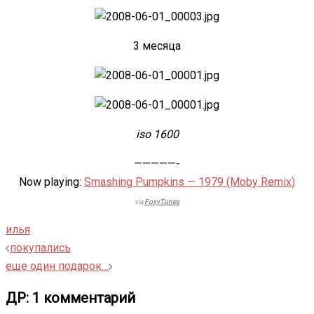
3 месяца
iso 1600
—————-
Now playing:
Smashing Pumpkins — 1979 (Moby Remix)
via
FoxyTunes
илья
Навигация
покупались
записи
еще один подарок…
ДР
: 1 комментарий