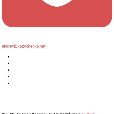
andrey@kozachenko.net
Twitter
Facebook
Instagram
flickr
500px