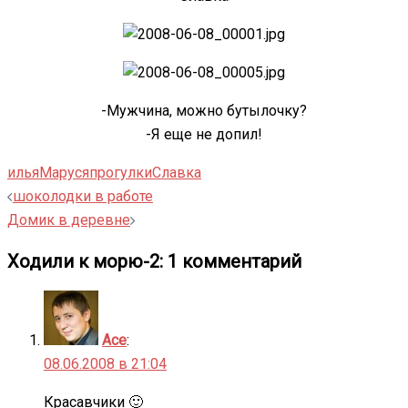
-Мужчина, можно бутылочку?
-Я еще не допил!
илья
Маруся
прогулки
Славка
Навигация
шоколодки в работе
записи
Домик в деревне
Ходили к морю-2
: 1 комментарий
Ace
:
08.06.2008 в 21:04
Красавчики 🙂