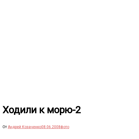
Перейти
к
содержимому
Ходили к морю-2
От
Андрей Козаченко
08.06.2008
фото