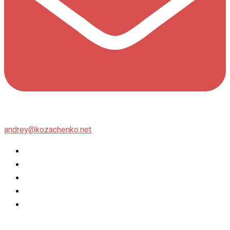
andrey@kozachenko.net
Twitter
Facebook
Instagram
flickr
500px