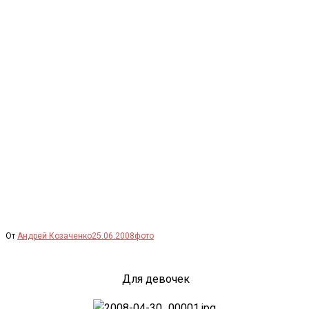
Перейти
к
содержимому
От
Андрей Козаченко
25.06.2008
фото
Для девочек