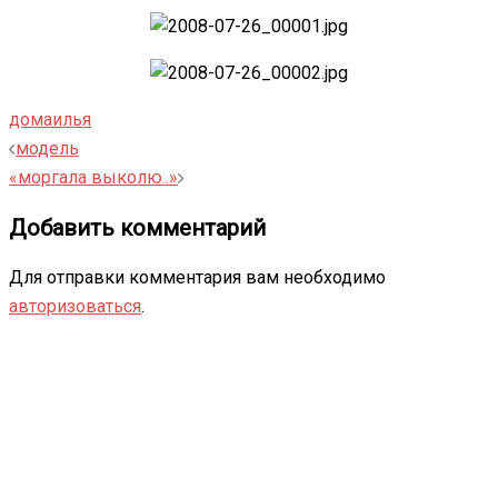
дома
илья
Навигация
модель
записи
«моргала выколю..»
Добавить комментарий
Для отправки комментария вам необходимо
авторизоваться
.