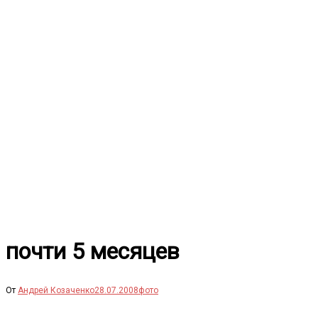
Перейти
к
содержимому
почти 5 месяцев
От
Андрей Козаченко
28.07.2008
фото