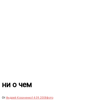
Перейти
к
содержимому
ни о чем
От
Андрей Козаченко
14.09.2008
фото