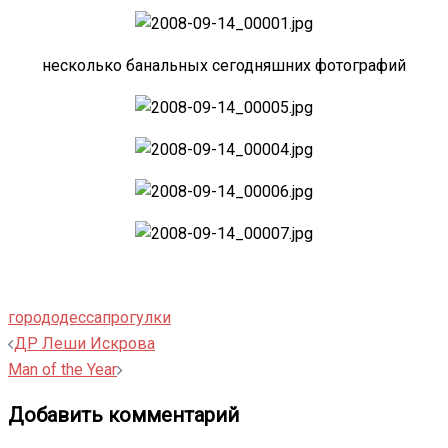
несколько банальных сегодняшних фотографий
город
одесса
прогулки
Навигация
ДР Леши Искрова
записи
Man of the Year
Добавить комментарий