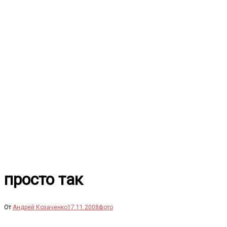
Перейти
к
содержимому
просто так
От
Андрей Козаченко
17.11.2008
фото