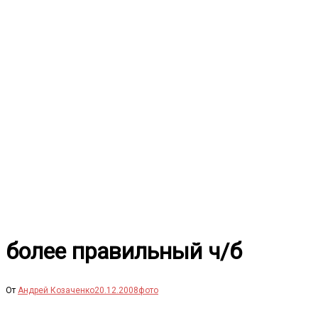
Перейти
к
содержимому
более правильный ч/б
От
Андрей Козаченко
20.12.2008
фото