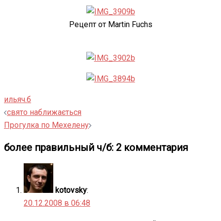
Рецепт от Martin Fuchs
илья
ч.б
Навигация
свято наближається
записи
Прогулка по Мехелену
более правильный ч/б
: 2 комментария
kotovsky
:
20.12.2008 в 06:48