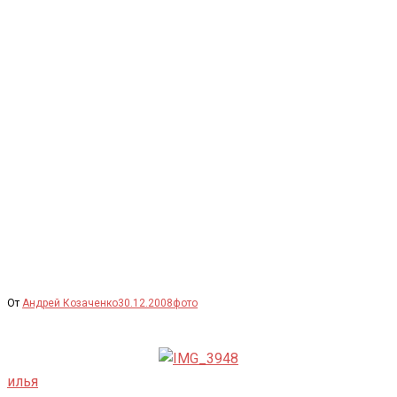
Перейти
к
содержимому
От
Андрей Козаченко
30.12.2008
фото
илья