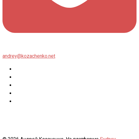
andrey@kozachenko.net
Twitter
Facebook
Instagram
flickr
500px