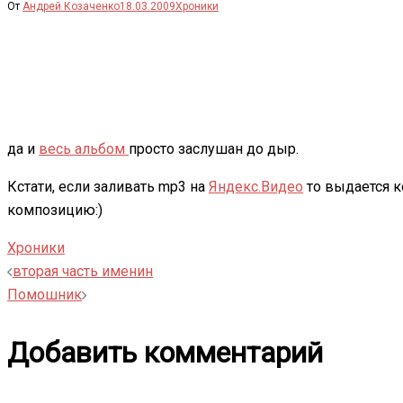
От
Андрей Козаченко
18.03.2009
Хроники
да и
весь альбом
просто заслушан до дыр.
Кстати, если заливать mp3 на
Яндекс.Видео
то выдается к
композицию:)
Хроники
Навигация
вторая часть именин
Помошник
записи
Добавить комментарий