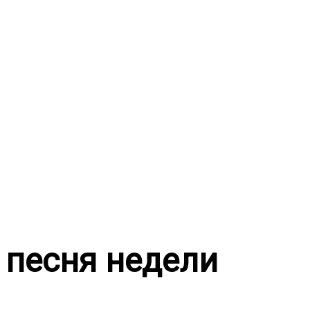
Перейти
к
содержимому
песня недели