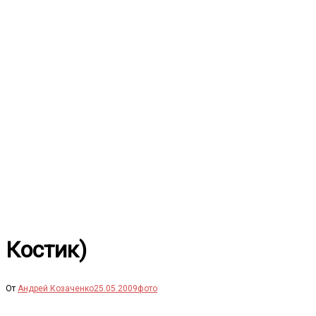
Перейти
к
содержимому
Костик)
От
Андрей Козаченко
25.05.2009
фото