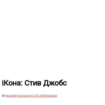
Перейти
к
содержимому
iКона: Стив Джобс
От
Андрей Козаченко
16.06.2009
Хроники