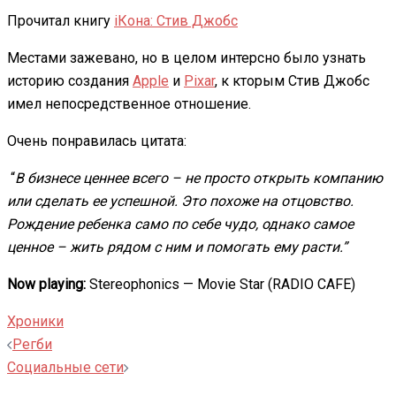
Прочитал книгу
iКона: Стив Джобс
Местами зажевано, но в целом интерсно было узнать
историю создания
Apple
и
Pixar
, к кторым Стив Джобс
имел непосредственное отношение.
Очень понравилась цитата:
“
В бизнесе ценнее всего – не просто открыть компанию
или сделать ее успешной. Это похоже на отцовство.
Рождение ребенка само по себе чудо, однако самое
ценное – жить рядом с ним и помогать ему расти.”
Now playing:
Stereophonics — Movie Star (RADIO CAFE)
Хроники
Навигация
Регби
записи
Социальные сети