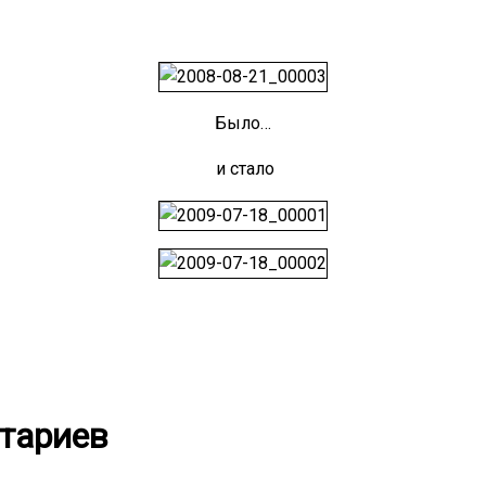
Было…
и стало
нтариев