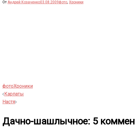
От
Андрей Козаченко
03.08.2009
фото
,
Хроники
фото
Хроники
Навигация
Карпаты
Настя
записи
Дачно-шашлычное
: 5 комме