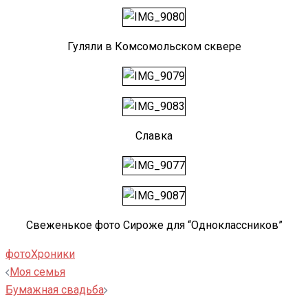
Гуляли в Комсомольском сквере
Славка
Свеженькое фото Сироже для “Одноклассников”
фото
Хроники
Навигация
Моя семья
записи
Бумажная свадьба