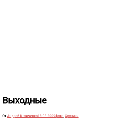
Перейти
к
содержимому
Выходные
От
Андрей Козаченко
18.08.2009
фото
,
Хроники