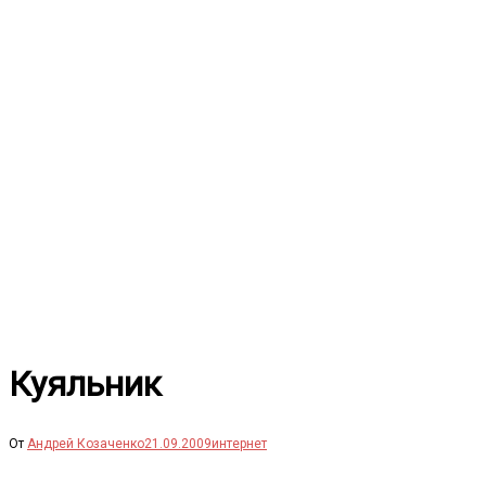
Перейти
к
содержимому
Куяльник
От
Андрей Козаченко
21.09.2009
интернет