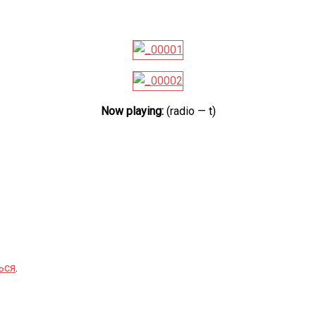
Now playing:
(radio — t)
ься
.