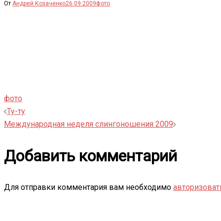
От
Андрей Козаченко
26.09.2009
фото
фото
Навигация
Ту-ту
Международная неделя слингоношения 2009
записи
Добавить комментарий
Для отправки комментария вам необходимо
авторизоват