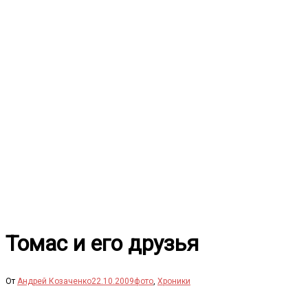
Перейти
к
содержимому
Томас и его друзья
От
Андрей Козаченко
22.10.2009
фото
,
Хроники