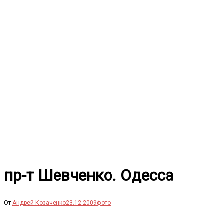
Перейти
к
содержимому
пр-т Шевченко. Одесса
От
Андрей Козаченко
23.12.2009
фото