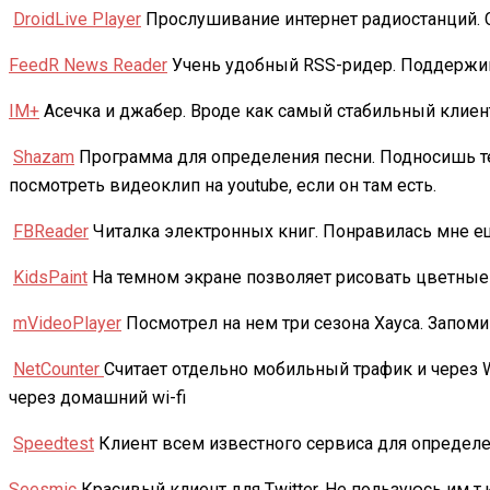
DroidLive Player
Прослушивание интернет радиостанций. С
FeedR News Reader
Учень удобный RSS-ридер. Поддержива
IM+
Асечка и джабер. Вроде как самый стабильный клиен
Shazam
Программа для определения песни. Подносишь тел
посмотреть видеоклип на youtube, если он там есть.
FBReader
Читалка электронных книг. Понравилась мне еще
KidsPaint
На темном экране позволяет рисовать цветные 
mVideoPlayer
Посмотрел на нем три сезона Хауса. Запоми
NetCounter
Считает отдельно мобильный трафик и через Wi
через домашний wi-fi
Speedtest
Клиент всем известного сервиса для определе
Seesmic
Красивый клиент для Twitter. Не пользуюсь им т.