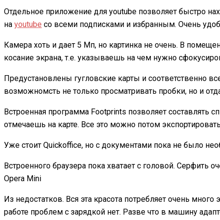
Отдельное приложение для youtube позволяет быстро нахо
на
youtube
со всеми подписками и избранным. Очень удоб
Камера хоть и дает 5 Мп, но картинка не очень. В помещ
косание экрана, т.е. указываешь на чем нужно сфокусиров
Предустановлены гугловские карты и соответственно все 
возможномсть не только просматривать пробки, но и отд
Встроенная программа Footprints позволяет составлять 
отмечаешь на карте. Все это можно потом экспортировать 
Уже стоит Quickoffice, но с документами пока не было не
Встроенного браузера пока хватает с головой. Серфить о
Opera Mini
Из недостатков. Вся эта красота потребляет очень много э
работе проблем с зарядкой нет. Разве что в машину адап