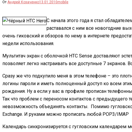
От
Андрей Козаченко
13.01.2010
mobile
С начала этого года я стал обладател
раставался с ним все новогодние выхо
очень гиковский и обзоров по нему в интернете предоста
недели использования.
Мультитач экран с оболочкой HTC Sense доставляют эстети
позволяет легко настраивать все доступные 7 экранов. В
Сразу же что подкупило меня в этом телефоне – это плотн
логины пароли и иметь полноценный доступ ко всем этим
рождения. Ну а если у вас в профиле прописан телефонны
Так что проблем с переносом контактов с предыдущего т
невозможность объединять контакты. Помимо гугловской 
Exchange. И руками можно прописать любой POP3/IMAP
Календарь синхронизируется с гугловским календарем мо