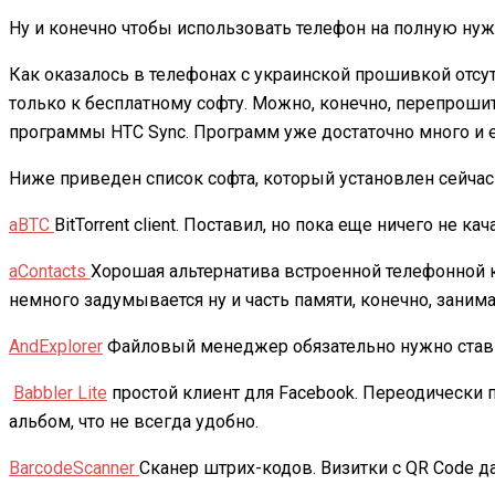
Ну и конечно чтобы использовать телефон на полную нуж
Как оказалось в телефонах с украинской прошивкой отсут
только к бесплатному софту. Можно, конечно, перепрошит
программы HTC Sync. Программ уже достаточно много и е
Ниже приведен список софта, который установлен сейчас
aBTC
BitTorrent client. Поставил, но пока еще ничего не кач
aContacts
Хорошая альтернатива встроенной телефонной к
немного задумывается ну и часть памяти, конечно, занима
AndExplorer
Файловый менеджер обязательно нужно ставить
Babbler Lite
простой клиент для Facebook. Переодически п
альбом, что не всегда удобно.
BarcodeScanner
Сканер штрих-кодов. Визитки с QR Code д