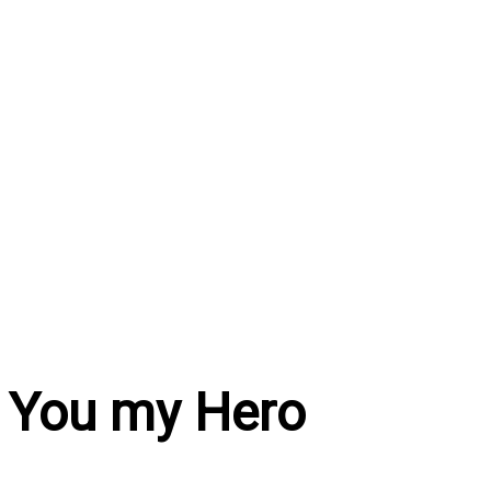
Перейти
к
содержимому
You my Hero