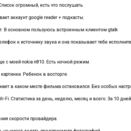
писок огромный, есть что послушать.
ет аккаунт google reader + подкасты.
т. В основном пользуюсь встроенным клиентом gtalk
ефок к источнику звука и она показывает тебе исполните
 с моей nokia n810. Есть ночной режим.
картинки. Ребенок в восторге.
нает в каком месте фильма остановился. Без особых настр
-Fi. Статистика за день, неделю, месяц и всего. За 10 дне
ния скорости провайдера.
к. не умеет делать предпросмотр фотографий.