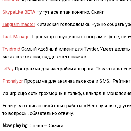
SkypeLite BETA
Ну тут все и так понятно. Скайп
Tangram master
Китайская головоломка. Нужно собрать узо
Task Manager
Просмотр запущенных програм в фоне, нен
Twidroid
Самый удобный клиент для Twitter. Умеет делать
местоположения, поддержка списков.
eRay
Программа для настройки аппарата. Показывает сост
Phonalyzr
Прорамма для анализа звонков и SMS. Рейтинги,
Из игр еще есть трехмерный гольф, бильярд и Монополия
Если у вас описан свой опыт работы с Hero ну или с друг
то вопросы, обязательно отвечу.
Now playing:
Сплин — Скажи