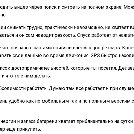
дить видео через поиск и смтреть на полном экране. Можн
но.
ении снимать трудно, практически невозможно, не хватает 
аться и он сам наводит резкость. Спуск работает от нажати
что связано с картами привязывается к google maps. Коне
авать свои данные во время движения. GPS быстро находи
список достопримичательностей, которые ты посетил. Дел
и что-то с ним делать.
обходимости работать. Думаю там все работает и при случае
чень удобно как по мобильным так и по полнным версиям са
нергии и запаса батареии хватает приблизительно на сутки.
тер еще прикупить.