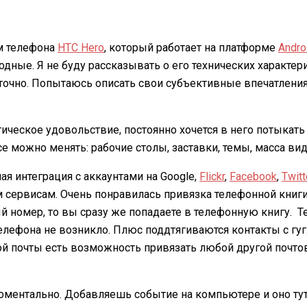
ем телефона
HTC Hero
, который работает на платформе
Andro
дные. Я не буду рассказывать о его технических характер
точно. Попытаюсь описать свои субъективные впечатления 
ческое удовольствие, постоянно хочется в него потыкать и 
се можно менять: рабочие столы, заставки, темы, масса ви
ая интеграция с аккаунтами на Google,
Flickr
,
Facebook
,
Twitt
 сервисам. Очень понравилась привязка телефонной книги 
й номер, то вы сразу же попадаете в телефонную книгу. Те
елефона не возникло. Плюс поддтягиваются контакты с гуг
почты есть возможность привязать любой другой почтовый 
ментально. Добавляешь событие на компьютере и оно тут 