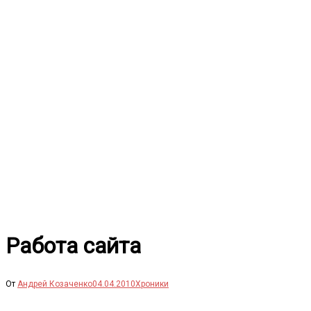
Перейти
к
содержимому
Работа сайта
От
Андрей Козаченко
04.04.2010
Хроники