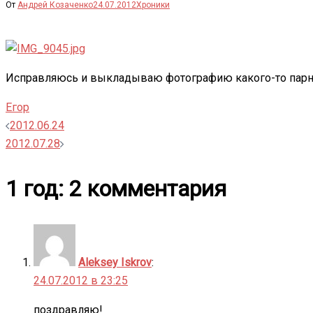
От
Андрей Козаченко
24.07.2012
Хроники
Исправляюсь и выкладываю фотографию какого-то парня,
Егор
Навигация
2012.06.24
2012.07.28
записи
1 год
: 2 комментария
Aleksey Iskrov
:
24.07.2012 в 23:25
поздравляю!