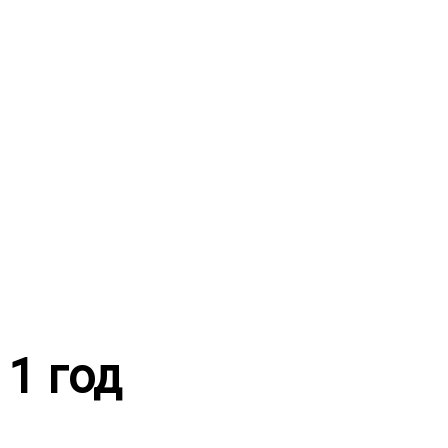
Перейти
к
содержимому
1 год