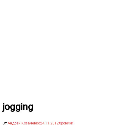
Перейти
к
содержимому
jogging
От
Андрей Козаченко
24.11.2012
Хроники