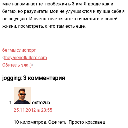
мне напоминает те пробежки в 3 км. Я вроде как и
бегаю, но результаты мои не улучшаются и лучше себя я
не ощущаю. И очень хочется что-то изменить в своей
жизни, посмотреть, а что там есть еще.
бег
мысли
спорт
Навигация
theyarenotkillers.com
записи
Обитель зла :)
jogging
: 3 комментария
ostrozub
:
25.11.2012 в 23:55
10 километров. Офигеть. Просто красавец