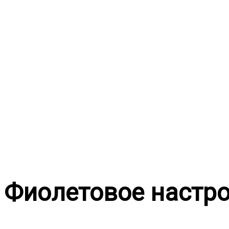
Перейти
к
содержимому
Фиолетовое настр