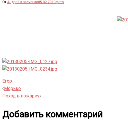
От
Андрей Козаченко
05.02.2013
фото
Егор
Навигация
Морько
Поход в пожарку
записи
Добавить комментарий