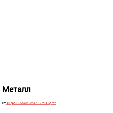
Перейти
к
содержимому
Металл
От
Андрей Козаченко
17.02.2013
фото