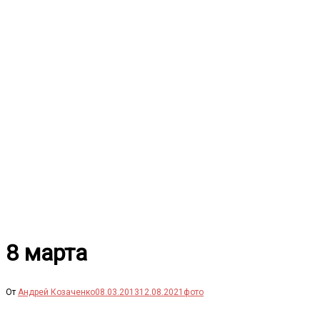
Перейти
к
содержимому
8 марта
От
Андрей Козаченко
08.03.2013
12.08.2021
фото