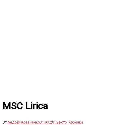
Перейти
к
содержимому
MSC Lirica
От
Андрей Козаченко
31.03.2013
фото
,
Хроники