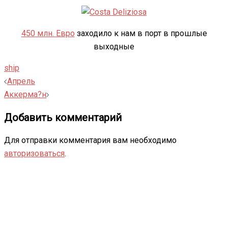
450 млн. Евро
заходило к нам в порт в прошлые
выходные
ship
Навигация
Апрель
записи
Аккерма?н
Добавить комментарий
Для отправки комментария вам необходимо
авторизоваться
.