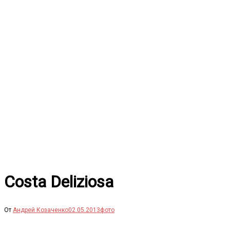
Перейти
к
содержимому
Costa Deliziosa
От
Андрей Козаченко
02.05.2013
фото