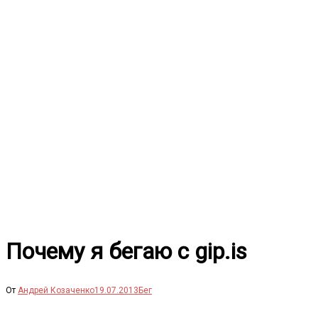
Перейти
к
содержимому
Почему я бегаю с gip.is
От
Андрей Козаченко
19.07.2013
Бег