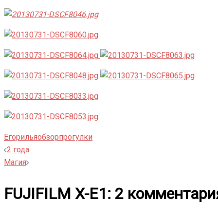
Егор
илья
обзор
прогулки
Навигация
2 года
Магия
записи
FUJIFILM X-E1
: 2 комментари