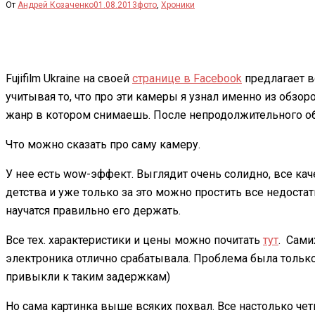
От
Андрей Козаченко
01.08.2013
фото
,
Хроники
Fujifilm Ukraine на своей
странице в Facebook
предлагает в
учитывая то, что про эти камеры я узнал именно из обзо
жанр в котором снимаешь. После непродолжительного об
Что можно сказать про саму камеру.
У нее есть wow-эффект. Выглядит очень солидно, все ка
детства и уже только за это можно простить все недоста
научатся правильно его держать.
Все тех. характеристики и цены можно почитать
тут
. Сами
электроника отлично срабатывала. Проблема была только
привыкли к таким задержкам)
Но сама картинка выше всяких похвал. Все настолько четк