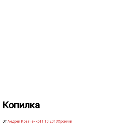
Перейти
к
содержимому
Копилка
От
Андрей Козаченко
11.10.2013
Хроники