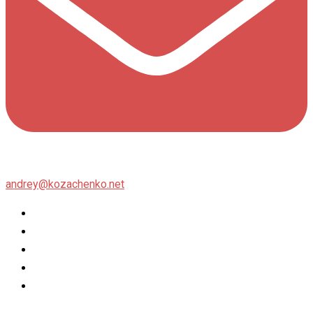
andrey@kozachenko.net
Twitter
Facebook
Instagram
flickr
500px