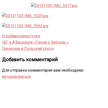
Егор
Маруся
прогулки
Навигация
БГ и А.Васильев «Песня о Звёздах «
записи
Греческая и Польский спуск
Добавить комментарий
Для отправки комментария вам необходимо
авторизоваться
.