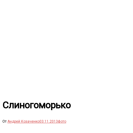
Перейти
к
содержимому
Слиногоморько
От
Андрей Козаченко
03.11.2013
фото