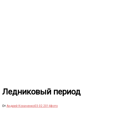
Перейти
к
содержимому
Ледниковый период
От
Андрей Козаченко
03.02.2014
фото