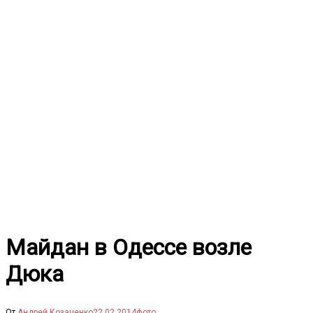
Перейти
к
содержимому
Майдан в Одессе возле
Дюка
От
Андрей Козаченко
22.02.2014
фото