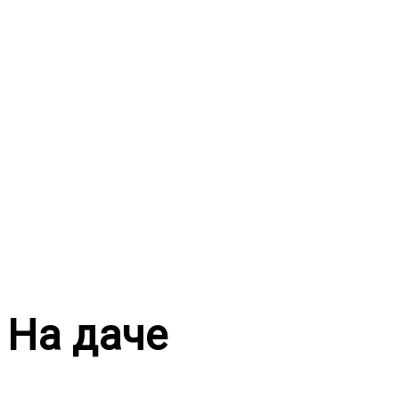
Перейти
к
содержимому
На даче