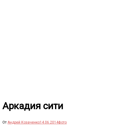
Перейти
к
содержимому
Аркадия сити
От
Андрей Козаченко
14.06.2014
фото