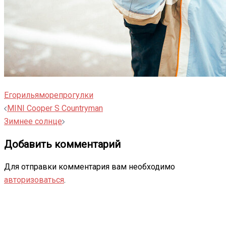
Егор
илья
море
прогулки
Навигация
MINI Cooper S Countryman
записи
Зимнее солнце
Добавить комментарий
Для отправки комментария вам необходимо
авторизоваться
.