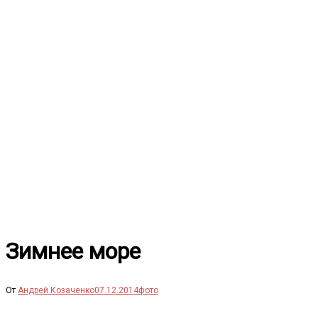
Перейти
к
содержимому
Зимнее море
От
Андрей Козаченко
07.12.2014
фото