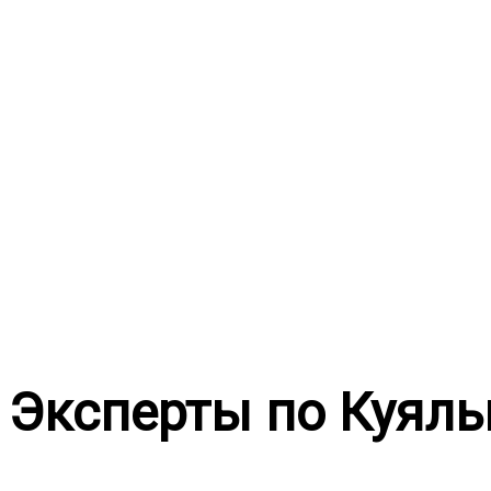
Перейти
к
содержимому
Эксперты по Куяль