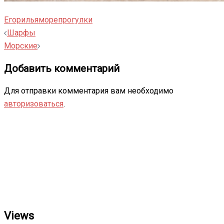
Егор
илья
море
прогулки
Навигация
Шарфы
записи
Морские
Добавить комментарий
Для отправки комментария вам необходимо
авторизоваться
.
Views