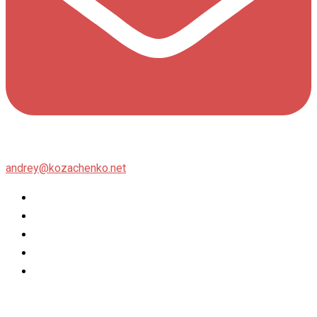
andrey@kozachenko.net
Twitter
Facebook
Instagram
flickr
500px