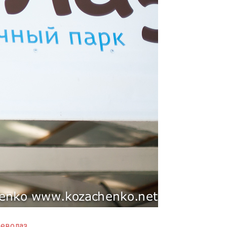
еволаз