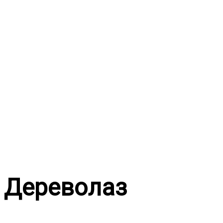
Перейти
к
содержимому
Дереволаз