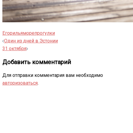
Егор
илья
море
прогулки
Навигация
Один из дней в Эстонии
записи
31 октября
Добавить комментарий
Для отправки комментария вам необходимо
авторизоваться
.