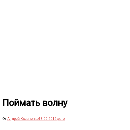
Перейти
к
содержимому
Поймать волну
От
Андрей Козаченко
13.09.2015
фото