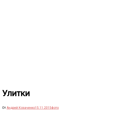
Перейти
к
содержимому
Улитки
От
Андрей Козаченко
15.11.2015
фото