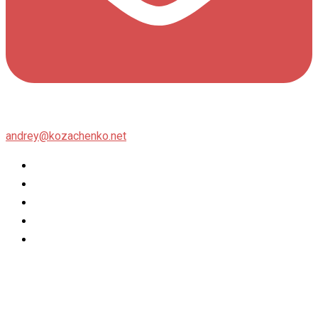
andrey@kozachenko.net
Twitter
Facebook
Instagram
flickr
500px