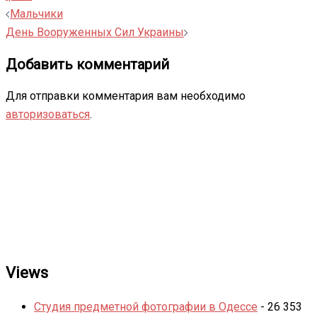
Навигация
Мальчики
записи
День Вооруженных Сил Украины
Добавить комментарий
Для отправки комментария вам необходимо
авторизоваться
.
Views
Студия предметной фотографии в Одессе
- 26 353