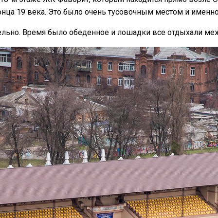
онца 19 века. Это было очень тусовочным местом и именн
льно. Время было обеденное и лошадки все отдыхали межд