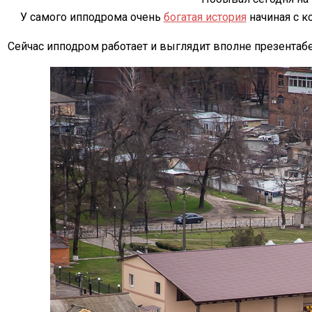
У самого ипподрома очень
богатая история
начиная с к
Сейчас ипподром работает и выглядит вполне презентабе