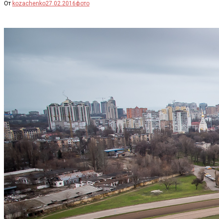
От
kozachenko
27.02.2016
фото