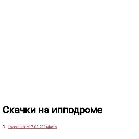
Перейти
к
содержимому
Скачки на ипподроме
От
kozachenko
17.03.2016
фото