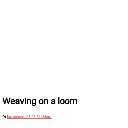
Перейти
к
содержимому
Weaving on a loom
От
kozachenko
06.06.2016
фото