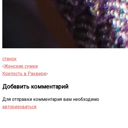
станок
Навигация
Женские сумки
записи
Крепость в Раквере
Добавить комментарий
Для отправки комментария вам необходимо
авторизоваться
.