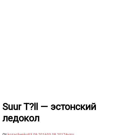
Перейти
к
содержимому
Suur T?ll — эстонский
ледокол
От
kozachenko
03.09.2016
03.08.2017
фото