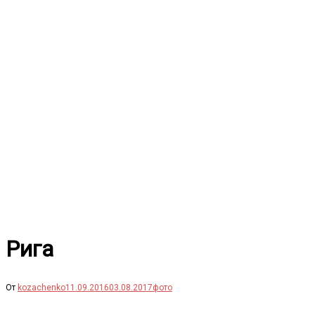
Перейти
к
содержимому
Рига
От
kozachenko
11.09.2016
03.08.2017
фото